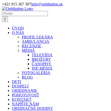
Skip
+421 915 367 307
|
info@ophthalmo.sk
to
content
Hľadať:
ÚVOD
O NÁS
PROFIL LEKÁRA
AMBULANCIA
RECENZIE
MÉDIÁ
TELEVÍZIA
BROŽÚRY
ČASOPISY
INÉ MÉDIÁ
FOTOGALÉRIA
BLOG
DETI
DOSPELÍ
OBJEDNANIE
POHOTOVOSŤ
KONTAKT
NAPÍŠTE NÁM
ORDINAČNÉ HODINY