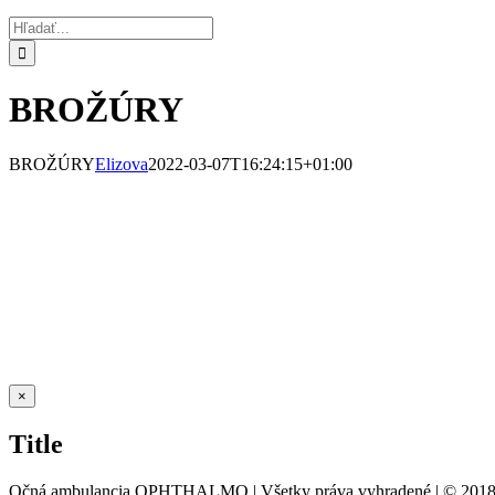
Hľadať:
BROŽÚRY
BROŽÚRY
Elizova
2022-03-07T16:24:15+01:00
Zatvoriť
×
rýchle
zobrazenie
Title
produktu
Očná ambulancia OPHTHALMO | Všetky práva vyhradené | © 2018