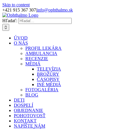
Skip to content
+421 915 367 307
|
info@ophthalmo.sk
Hľadať:
ÚVOD
O NÁS
PROFIL LEKÁRA
AMBULANCIA
RECENZIE
MÉDIÁ
TELEVÍZIA
BROŽÚRY
ČASOPISY
INÉ MÉDIÁ
FOTOGALÉRIA
BLOG
DETI
DOSPELÍ
OBJEDNANIE
POHOTOVOSŤ
KONTAKT
NAPÍŠTE NÁM