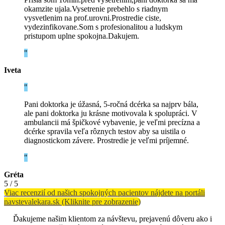
okamzite ujala.Vysetrenie prebehlo s riadnym
vysvetlenim na prof.urovni.Prostredie ciste,
vydezinfikovane.Som s profesionalitou a ludskym
pristupom uplne spokojna.Dakujem.
Iveta
Pani doktorka je úžasná, 5-ročná dcérka sa najprv bála,
ale pani doktorka ju krásne motivovala k spolupráci. V
ambulancii má špičkové vybavenie, je veľmi precízna a
dcérke spravila veľa rôznych testov aby sa uistila o
diagnostickom závere. Prostredie je veľmi príjemné.
Gréta
5
/
5
Viac recenzií od našich spokojných pacientov nájdete na portáli
navstevalekara.sk (Kliknite pre zobrazenie)
Ďakujeme našim klientom za návštevu, prejavenú dôveru ako i