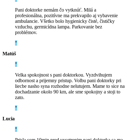
Pani doktorke nemám čo vytknúť. Milá a
profesionálna, pozitívne ma prekvapilo aj vybavenie
ambulancie. Všetko bolo hygienicky čisté, čističky
vzduchu, germicídna lampa. Parkovanie bez
problémov.
Matúš
Velka spokojnost s pani doktorkou. Vyzdvihujem
odbornost a prijemny pristup. Volbu pani doktorky pri
liecbe nasho syna rozhodne nelutujem. Mame to sice na
dochadzanie okolo 90 km, ale sme spokojny a stoji to
zato.
Lucia
Prisla som 10min.pred vysetrenim,pani doktorka sa ma